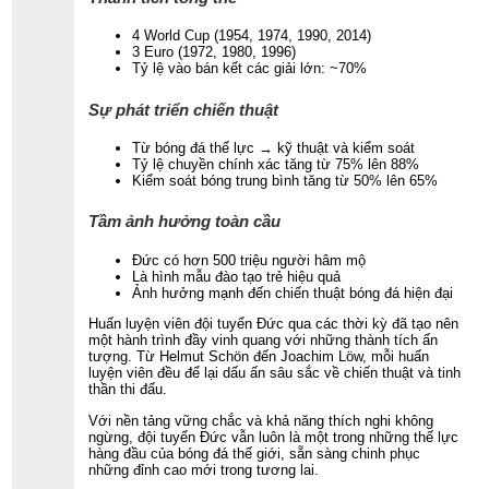
4 World Cup (1954, 1974, 1990, 2014)
3 Euro (1972, 1980, 1996)
Tỷ lệ vào bán kết các giải lớn: ~70%
Sự phát triển chiến thuật
Từ bóng đá thể lực → kỹ thuật và kiểm soát
Tỷ lệ chuyền chính xác tăng từ 75% lên 88%
Kiểm soát bóng trung bình tăng từ 50% lên 65%
Tầm ảnh hưởng toàn cầu
Đức có hơn 500 triệu người hâm mộ
Là hình mẫu đào tạo trẻ hiệu quả
Ảnh hưởng mạnh đến chiến thuật bóng đá hiện đại
Huấn luyện viên đội tuyển Đức qua các thời kỳ đã tạo nên
một hành trình đầy vinh quang với những thành tích ấn
tượng. Từ Helmut Schön đến Joachim Löw, mỗi huấn
luyện viên đều để lại dấu ấn sâu sắc về chiến thuật và tinh
thần thi đấu.
Với nền tảng vững chắc và khả năng thích nghi không
ngừng, đội tuyển Đức vẫn luôn là một trong những thế lực
hàng đầu của bóng đá thế giới, sẵn sàng chinh phục
những đỉnh cao mới trong tương lai.