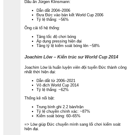
Dấu ấn Jürgen Klinsmann:
Dẫn dắt 2004–2006
Đưa Đức vào bán kết World Cup 2006
Tỷ lệ thắng: ~56%
Ông cải tổ hệ thống:
Tăng tốc độ chơi bóng
Áp dụng pressing hiện đại
Tăng tỷ lệ kiểm soát bóng lên ~58%
Joachim Löw – Kiến trúc sư World Cup 2014
Joachim Löw là huấn luyện viên đội tuyển Đức thành công
nhất thời hiện đại:
Dẫn dắt từ 2006–2021
Vô địch World Cup 2014
Tỷ lệ thắng: ~62%
Thống kê nổi bật:
Trung bình ghi 2.2 bàn/trận
Tỷ lệ chuyền chính xác: ~87%
Kiểm soát bóng: 60–65%
=> Löw giúp Đức chuyển mình sang lối chơi kiểm soát
hiện đại.