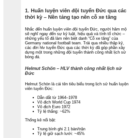
1. Huấn luyện viên đội tuyển Đức qua các
thời kỳ – Nền tảng tạo nên cỗ xe tăng
Nhắc đến huấn luyện viên đội tuyển Đức, người hâm mộ
sẽ nghĩ ngay đến sự kỷ luật, hiệu quả và tính tổ chức –
những yếu tố đã làm nên biệt danh “Cỗ xe tăng” của
Germany national football team. Trải qua nhiều thập kỷ,
các đời hlv tuyển Đức qua các thời kỳ đã góp phần xây
dựng một trong những đội tuyển thành công nhất lịch sử
bóng đá.
Helmut Schön – HLV thành công nhất lịch sử
Đức
Helmut Schön là cái tên tiêu biểu trong lịch sử huấn luyện
viên tuyển Đức:
Dẫn dắt từ 1964–1978
Vô địch World Cup 1974
Vô địch Euro 1972
Tỷ lệ thắng: ~62%
Thống kê nổi bật:
Trung bình ghi 2.1 bàn/trận
Tỷ lệ giữ sạch lưới: ~45%