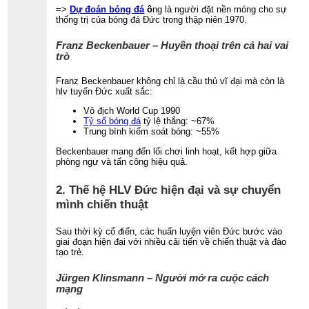
=>
Dự đoán bóng đá
ô
ng là người đặt nền móng cho sự
thống trị của bóng đá Đức trong thập niên 1970.
Franz Beckenbauer – Huyền thoại trên cả hai vai
trò
Franz Beckenbauer không chỉ là cầu thủ vĩ đại mà còn là
hlv tuyển Đức xuất sắc:
Vô địch World Cup 1990
Tỷ số bóng đá
tỷ lệ thắng: ~67%
Trung bình kiểm soát bóng: ~55%
Beckenbauer mang đến lối chơi linh hoạt, kết hợp giữa
phòng ngự và tấn công hiệu quả.
2. Thế hệ HLV Đức hiện đại và sự chuyển
mình chiến thuật
Sau thời kỳ cổ điển, các huấn luyện viên Đức bước vào
giai đoạn hiện đại với nhiều cải tiến về chiến thuật và đào
tạo trẻ.
Jürgen Klinsmann – Người mở ra cuộc cách
mạng