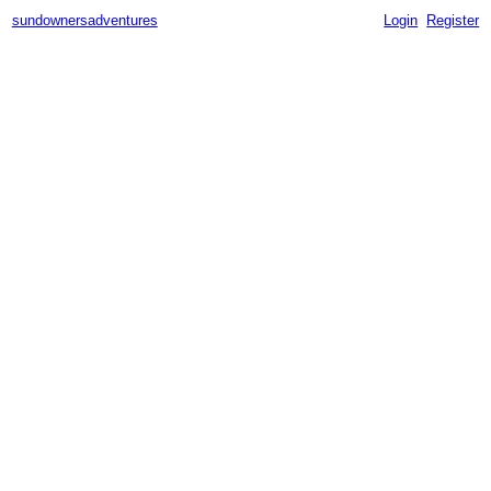
sundownersadventures
Login
Register