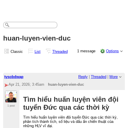
huan-luyen-vien-duc
1 message
Options
Classic
List
Threaded
tysobdwap
Reply
|
Threaded
|
More
Apr 21, 2026; 3:45am
huan-luyen-vien-duc
Tìm hiểu huấn luyện viên đội
tuyển Đức qua các thời kỳ
1 post
Tìm hiểu huấn luyện viên đội tuyển Đức qua các thời kỳ,
phân tích thành tích, số liệu và dấu ấn chiến thuật của
những HLV vĩ đại.