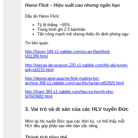
Hansi Flick – Hiệu suất cao nhưng ngắn hạn
Dấu ấn Hansi Flick:
Tỷ lệ thắng: ~65%
Trung bình ghi 2.5 bàn/trận
Tấn công mạnh mẽ nhưng thiếu ổn định phòng ngự
Tin liên quan:
http://forum.184.s1.nabble.com/so-ao-Rashford-
td11289.html
http://piezas-de-ocasion.220.s1.nabble.com/hlv-doi-tuyen-
anh-td3215.html
http://deprecated-apache-flink-mailing-list-
archive.368.s1.nabble.com/cau-thu-ha-lan-td52925.html
http://friam.383.s1.nabble.com/tieu-su-huynh-nhu-
td7603682.html
3. Vai trò và di sản của các HLV tuyển Đức
Nhìn lại hlv tuyển Đức qua các thời kỳ, có thể thấy mỗi
HLV đều góp phần tạo nên bản sắc riêng.
Thành tích tổng thể