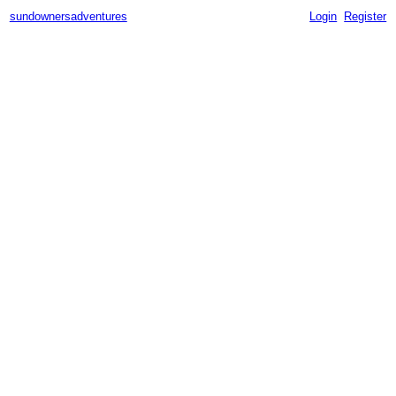
sundownersadventures
Login
Register