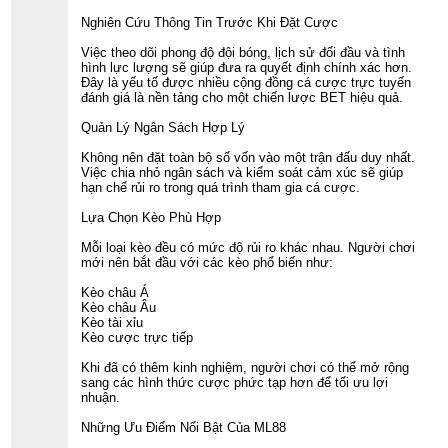
Nghiên Cứu Thông Tin Trước Khi Đặt Cược
Việc theo dõi phong độ đội bóng, lịch sử đối đầu và tình
hình lực lượng sẽ giúp đưa ra quyết định chính xác hơn.
Đây là yếu tố được nhiều cộng đồng cá cược trực tuyến
đánh giá là nền tảng cho một chiến lược BET hiệu quả.
Quản Lý Ngân Sách Hợp Lý
Không nên đặt toàn bộ số vốn vào một trận đấu duy nhất.
Việc chia nhỏ ngân sách và kiểm soát cảm xúc sẽ giúp
hạn chế rủi ro trong quá trình tham gia cá cược.
Lựa Chọn Kèo Phù Hợp
Mỗi loại kèo đều có mức độ rủi ro khác nhau. Người chơi
mới nên bắt đầu với các kèo phổ biến như:
Kèo châu Á
Kèo châu Âu
Kèo tài xỉu
Kèo cược trực tiếp
Khi đã có thêm kinh nghiệm, người chơi có thể mở rộng
sang các hình thức cược phức tạp hơn để tối ưu lợi
nhuận.
Những Ưu Điểm Nổi Bật Của ML88