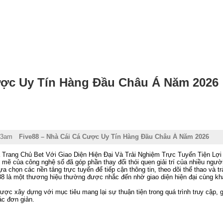
ược Uy Tín Hàng Đầu Châu Á Năm 2026
23am
Five88 – Nhà Cái Cá Cược Uy Tín Hàng Đầu Châu Á Năm 2026
Trang Chủ Bet Với Giao Diện Hiện Đại Và Trải Nghiệm Trực Tuyến Tiện Lợi
 mẽ của công nghệ số đã góp phần thay đổi thói quen giải trí của nhiều người
ựa chọn các nền tảng trực tuyến để tiếp cận thông tin, theo dõi thể thao và 
88 là một thương hiệu thường được nhắc đến nhờ giao diện hiện đại cùng khả
ược xây dựng với mục tiêu mang lại sự thuận tiện trong quá trình truy cập, 
tác đơn giản.