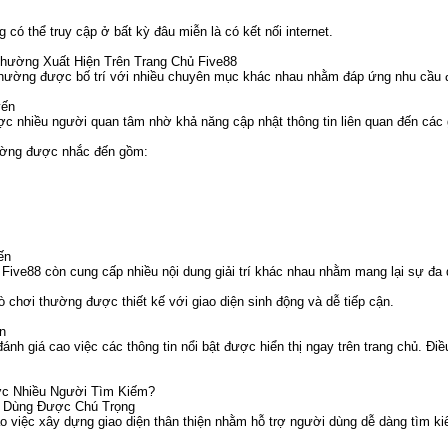
có thể truy cập ở bất kỳ đâu miễn là có kết nối internet.
hường Xuất Hiện Trên Trang Chủ Five88
thường được bố trí với nhiều chuyên mục khác nhau nhằm đáp ứng nhu cầu 
yến
c nhiều người quan tâm nhờ khả năng cập nhật thông tin liên quan đến các g
ường được nhắc đến gồm:
ến
 Five88 còn cung cấp nhiều nội dung giải trí khác nhau nhằm mang lại sự đa
 chơi thường được thiết kế với giao diện sinh động và dễ tiếp cận.
n
ánh giá cao việc các thông tin nổi bật được hiển thị ngay trên trang chủ. Đi
ợc Nhiều Người Tìm Kiếm?
i Dùng Được Chú Trọng
ào việc xây dựng giao diện thân thiện nhằm hỗ trợ người dùng dễ dàng tìm ki