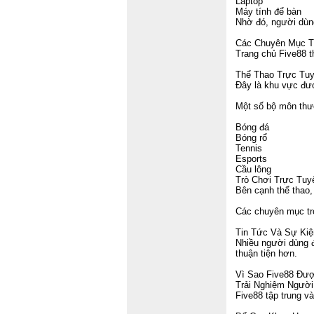
Laptop
Máy tính để bàn
Nhờ đó, người dùng 
Các Chuyên Mục T
Trang chủ Five88 
Thể Thao Trực Tu
Đây là khu vực đượ
Một số bộ môn th
Bóng đá
Bóng rổ
Tennis
Esports
Cầu lông
Trò Chơi Trực Tuy
Bên cạnh thể thao,
Các chuyên mục trò
Tin Tức Và Sự Kiệ
Nhiều người dùng đ
thuận tiện hơn.
Vì Sao Five88 Đư
Trải Nghiệm Ngườ
Five88 tập trung v