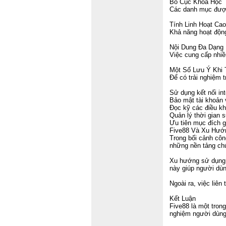
Bố Cục Khoa Học
Các danh mục được 
Tính Linh Hoạt Ca
Khả năng hoạt động
Nội Dung Đa Dạng
Việc cung cấp nhiề
Một Số Lưu Ý Khi 
Để có trải nghiệm 
Sử dụng kết nối int
Bảo mật tài khoản 
Đọc kỹ các điều kh
Quản lý thời gian 
Ưu tiên mục đích gi
Five88 Và Xu Hướn
Trong bối cảnh côn
những nền tảng chú 
Xu hướng sử dụng đ
này giúp người dùn
Ngoài ra, việc liên
Kết Luận
Five88 là một trong
nghiệm người dùng 